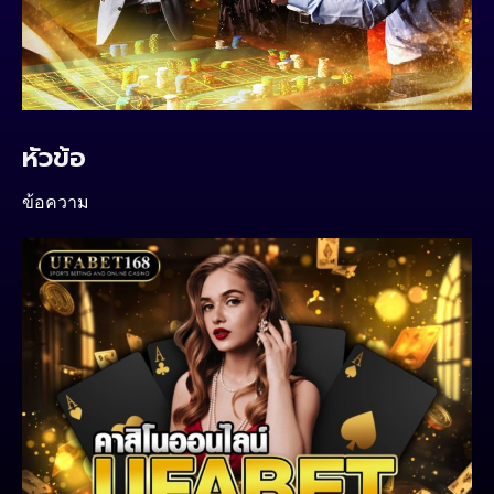
หัวข้อ
ข้อความ