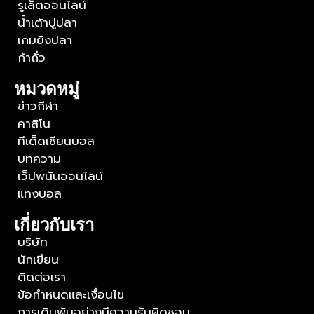
รูเล็ตออนไลน์
น้ำเต้าปูปลา
เกมยิงปลา
กำถั่ว
หมวดหมู่
ข่าวกีฬา
คาสิโน
ทีเด็ดเซียนบอล
บทความ
เว็ปพนันออนไลน์
แทงบอล
เกี่ยวกับเรา
บริษัท
นักเขียน
ติดต่อเรา
ข้อกำหนดและเงื่อนไข
การเดิมพันอย่างมีความรับผิดชอบ