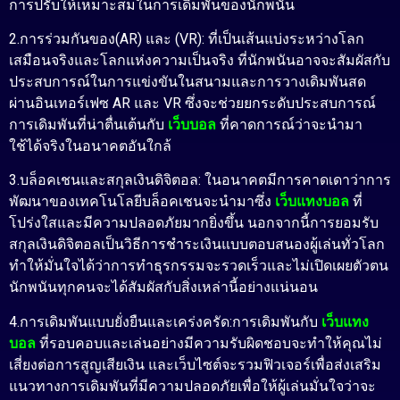
การปรับให้เหมาะสมในการเดิมพันของนักพนัน
2.การร่วมกันของ(AR) และ (VR): ที่เป็นเส้นแบ่งระหว่างโลก
เสมือนจริงและโลกแห่งความเป็นจริง ที่นักพนันอาจจะสัมผัสกับ
ประสบการณ์ในการแข่งขันในสนามและการวางเดิมพันสด
ผ่านอินเทอร์เฟซ AR และ VR ซึ่งจะช่วยยกระดับประสบการณ์
การเดิมพันที่น่าตื่นเต้นกับ
เว็บบอล
ที่คาดการณ์ว่าจะนำมา
ใช้ได้จริงในอนาคตอันใกล้
3.บล็อคเชนและสกุลเงินดิจิตอล: ในอนาคตมีการคาดเดาว่าการ
พัฒนาของเทคโนโลยีบล็อคเชนจะนำมาซึ่ง
เว็บแทงบอล
ที่
โปร่งใสและมีความปลอดภัยมากยิ่งขึ้น นอกจากนี้การยอมรับ
สกุลเงินดิจิตอลเป็นวิธีการชำระเงินแบบตอบสนองผู้เล่นทั่วโลก
ทำให้มั่นใจได้ว่าการทำธุรกรรมจะรวดเร็วและไม่เปิดเผยตัวตน
นักพนันทุกคนจะได้สัมผัสกับสิ่งเหล่านี้อย่างแน่นอน
4.การเดิมพันแบบยั่งยืนและเคร่งครัด:การเดิมพันกับ
เว็บแทง
บอล
ที่รอบคอบและเล่นอย่างมีความรับผิดชอบจะทำให้คุณไม่
เสี่ยงต่อการสูญเสียเงิน และเว็บไซต์จะรวมฟิวเจอร์เพื่อส่งเสริม
แนวทางการเดิมพันที่มีความปลอดภัยเพื่อให้ผู้เล่นมั่นใจว่าจะ