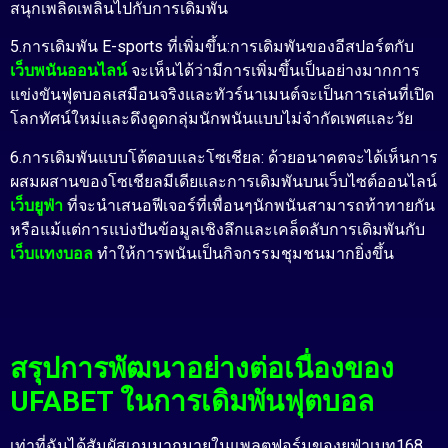
สนุกเพลิดเพลินไปกับการเดิมพัน
5.การเดิมพัน E-sports ที่เพิ่มขึ้น:การเดิมพันของอีสปอร์ตกับ
เว็บพนันออนไลน์
จะเห็นได้ว่ามีการเพิ่มขึ้นเป็นอย่างมากการ
แข่งขันฟุตบอลเสมือนจริงและทัวร์นาเมนต์จะเป็นการเล่นที่เปิด
โลกทัศน์ใหม่และดึงดูดกลุ่มนักพนันแบบไม่จำกัดเพศและวัย
6.การเดิมพันแบบโต้ตอบและโซเชียล: ด้วยอนาคตจะได้เห็นการ
ผสมผสานของโซเชียลมีเดียและการเดิมพันบนเว็บไซต์ออนไลน์
เว็บยูฟ่า
ที่จะนำเสนอฟีเจอร์ที่เพื่อนๆนักพนันสามารถท้าทายกัน
หรือแม้แต่การแบ่งปันข้อมูลเชิงลึกและเคล็ดลับการเดิมพันกับ
เว็บแทงบอล
ทำให้การพนันเป็นกิจกรรมชุมชนมากยิ่งขึ้น
สรุปการพัฒนาอย่างต่อเนื่องของ
UFABET ในการเดิมพันฟุตบอล
เท่าที่ฉันได้สัมผัสเกมมากมายในแพลตฟอร์มของยูฟ่าเบท168