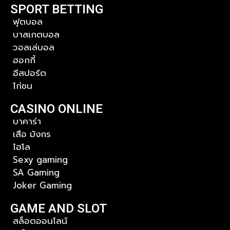
SPORT BETTING
ฟุตบอล
บาสเกตบอล
วอลเล่บอล
ฮอกกี้
อีสปอร์ต
ไก่ชน
CASINO ONLINE
บาคาร่า
เสือ มังกร
ไฮโล
Sexy gaming
SA Gaming
Joker Gaming
GAME AND SLOT
สล็อตออนไลน์